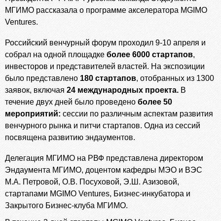
МГИМО рассказала о программе акселератора MGIMO
Ventures.
Российский венчурный форум проходил 9-10 апреля и
собрал на одной площадке
более 6000 стартапов
,
инвесторов и представителей властей. На экспозиции
было представлено
180 стартапов
, отобранных из 1300
заявок, включая
24 международных проекта.
В
течение двух дней было проведено
более 50
мероприятий:
сессии по различным аспектам развития
венчурного рынка и питчи стартапов. Одна из сессий
посвящена развитию эндаументов.
Делегация МГИМО на РВФ представлена директором
Эндаумента МГИМО, доцентом кафедры МЭО и ВЭС
М.А. Петровой, О.В. Посуховой, Э.Ш. Азизовой,
стартапами MGIMO Ventures, Бизнес-инкубатора и
Закрытого Бизнес-клуба МГИМО.