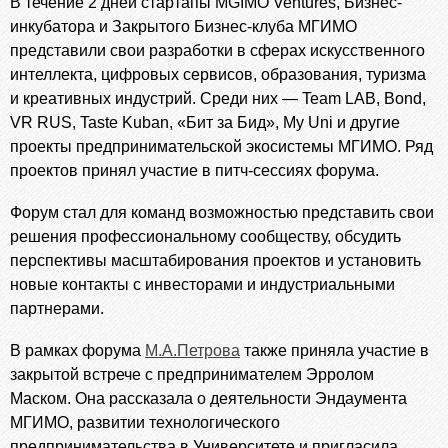
В течение 2 дней стартапы MGIMO Ventures, Бизнес-
инкубатора и Закрытого Бизнес-клуба МГИМО
представили свои разработки в сферах искусственного
интеллекта, цифровых сервисов, образования, туризма
и креативных индустрий. Среди них — Team LAB, Bond,
VR RUS, Taste Kuban, «Бит за Бид», My Uni и другие
проекты предпринимательской экосистемы МГИМО. Ряд
проектов принял участие в питч-сессиях форума.
Форум стал для команд возможностью представить свои
решения профессиональному сообществу, обсудить
перспективы масштабирования проектов и установить
новые контакты с инвесторами и индустриальными
партнерами.
В рамках форума
М.А.Петрова
также приняла участие в
закрытой встрече с предпринимателем Эрролом
Маском. Она рассказала о деятельности Эндаумента
МГИМО, развитии технологического
предпринимательства в Университете и пригласила