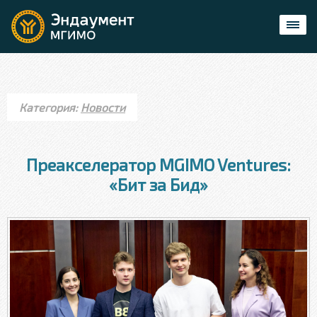
Категория:
Новости
Преакселератор MGIMO Ventures:
«Бит за Бид»