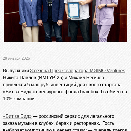
29 января 2026
Выпускники
3 сезона Преакселератора MGIMO Ventures
Никита Павлов (ИМТУР`25) и Михаил Бегичев
привлекли 5 млн руб. инвестиций для своего стартапа
«Бит за Бид» от венчурного фонда brainbox_I в обмен на
10% компании.
«Бит за Бид»
— российский сервис для легального
заказа музыки в клубах, барах и ресторанах. Гость
выбирает композицию и делает ставку — очередь треков